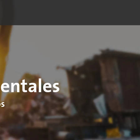
entales
os