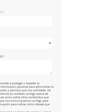
mes
E?
*
omete a proteger y respetar tu
 información personal para administrar tu
ctos y servicios que nos solicitaste. De
nernos en contacto contigo acerca de
, así como sobre otros contenidos que
s que nos comuniquemos contigo para
ntinuación para indicar cómo deseas que