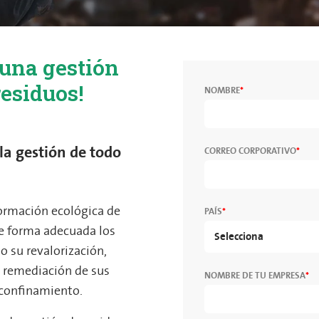
 una gestión
residuos!
NOMBRE
*
la gestión de todo
CORREO CORPORATIVO
*
ormación ecológica de
PAÍS
*
de forma adecuada los
o su revalorización,
a remediación de sus
NOMBRE DE TU EMPRESA
*
u confinamiento.