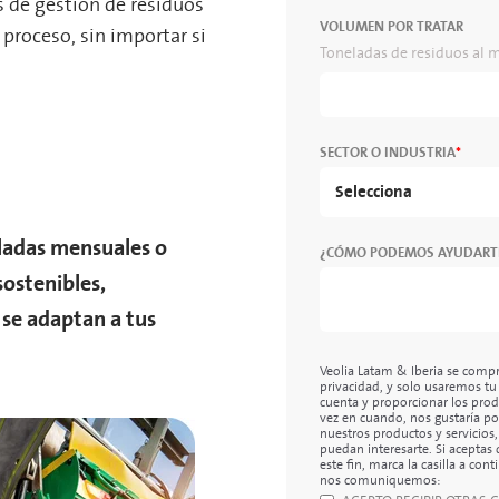
s de gestión de residuos
VOLUMEN POR TRATAR
 proceso, sin importar si
Toneladas de residuos al 
SECTOR O INDUSTRIA
*
eladas mensuales o
¿CÓMO PODEMOS AYUDART
sostenibles,
 se adaptan a tus
Veolia Latam & Iberia se compr
privacidad, y solo usaremos tu
cuenta y proporcionar los produ
vez en cuando, nos gustaría po
nuestros productos y servicios
puedan interesarte. Si acepta
este fin, marca la casilla a co
nos comuniquemos: